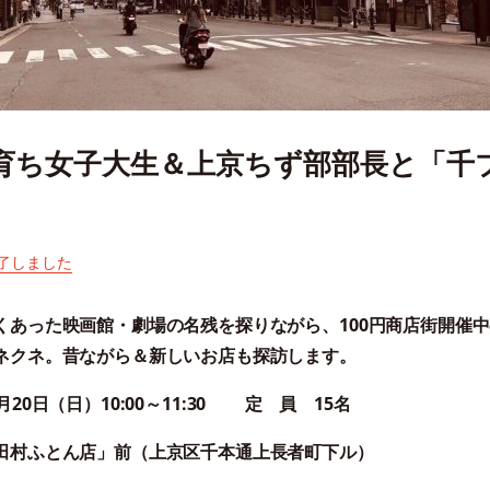
元育ち女子大生＆上京ちず部部長と「千
了しました
くあった映画館・劇場の名残を探りながら、100
円商店街開催中
ネクネ。昔ながら＆
新しいお店も探訪します。
月20日
（日）
10:00～11:30
定 員
15名
田村ふとん店」前
（上京区千本通上長者町下ル）