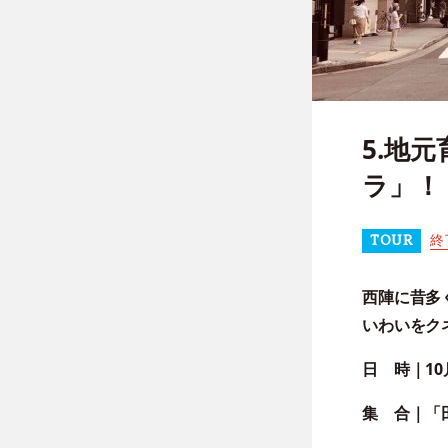
5.地
ラ」！
終
TOUR
西陣に昔多
いわいをク
日 時｜
10
集 合
｜「