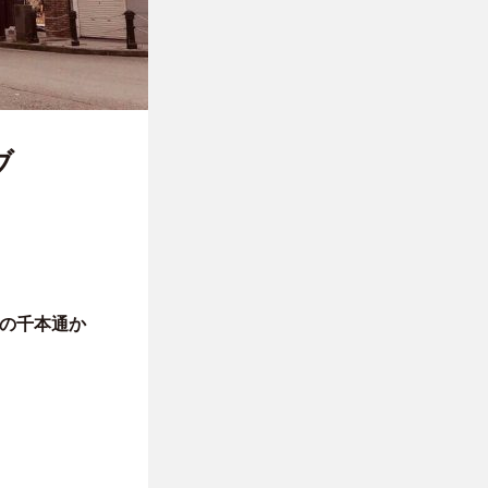
ブ
の千本通か