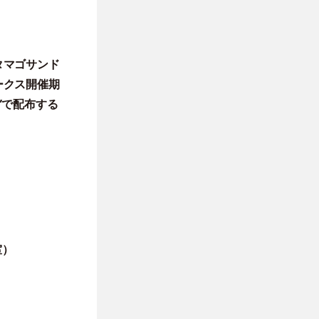
タマゴサンド
ークス開催期
”で配布する
室）