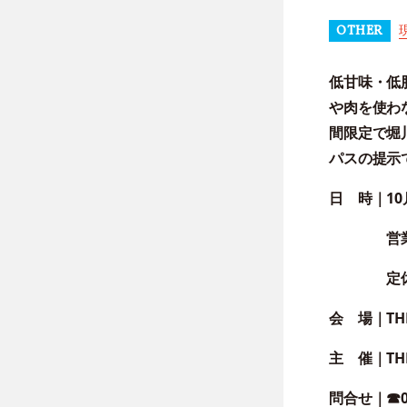
OTHER
低甘味・低
や肉を使わ
間
限定で堀
パスの提示
日 時
｜10
営業時
定休
会 場
｜TH
主 催｜
TH
問合せ
｜☎07