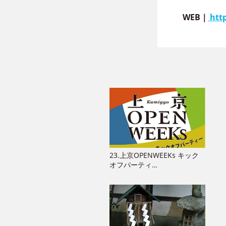
WEB｜
http
23.上京OPENWEEKs キック
オフパーティ…