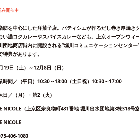
現在開催中
脂肪を中心にした洋菓子店。パティシエが作る
だし巻き厚焼き
ない濃コクカレー
やスパイスカレーなども。上京オープンウィ
川団地商店街内に開設される”堀川コミュニケー
ションセンター
で特典があります。
月19日
（土）
～12月8日
（日）
間／
（平日）
10:30～18:00
（土日祝）
10:30～17:00
日／
（月）
・第2
（火）
E NICOLE
（上京区奈良物町481番地 堀川出水団地第3棟318号
E NICOLE
5-406-1080