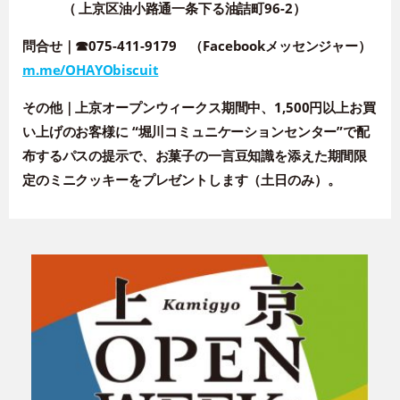
（ 上京区油小路通一条下る油詰町96-2）
問合せ｜
☎075-411-9179
（Facebookメッセンジャー）
m.me/OHAYObiscuit
その他
｜
上京オープンウィークス期間中、1,500円以上お買
い上げのお客様に “堀川コミュ
ニケーションセンター”で配
布するパスの提示で、お菓子の一言豆知識を添えた期
間限
定のミニクッキーをプレゼントします
（土日のみ）
。