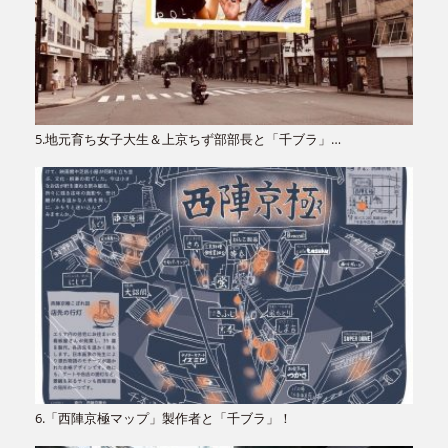
5.地元育ち女子大生＆上京ちず部部長と「千ブラ」…
6.「西陣京極マップ」製作者と「千ブラ」！