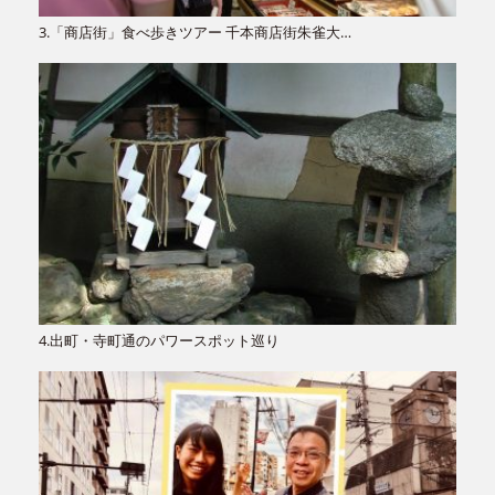
3.「商店街」食べ歩きツアー 千本商店街朱雀大…
4.出町・寺町通のパワースポット巡り