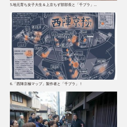
5.地元育ち女子大生＆上京ちず部部長と「千ブラ」…
6.「西陣京極マップ」製作者と「千ブラ」！