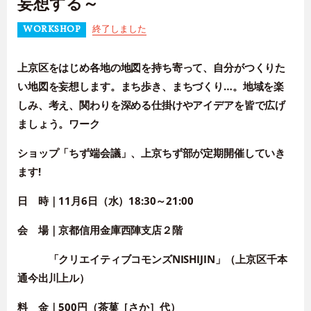
妄想する～
終了しました
WORKSHOP
上京区をはじめ各地の地図を持ち寄って、自分がつくりた
い
地図を妄想します。まち歩き、まちづくり…。地域を楽
しみ、考え、
関わりを深める仕掛けやアイデアを皆で広げ
ましょう。ワーク
ショップ「ちず端会議」、上京ちず部が定期開催していき
ます!
日 時｜
11月6日
（水）
18:30～21:00
会 場｜
京都信用金庫西陣支店２階
「クリエイティブコモンズNISHIJIN」
（上京区千本
通今出川上ル）
料 金｜
500円
（茶菓［さか］代）