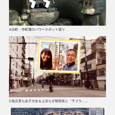
4.出町・寺町通のパワースポット巡り
5.地元育ち女子大生＆上京ちず部部長と「千ブラ」…