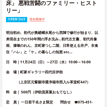
床」 悪戦苦闘のファミリー・ヒスト
リー」
現在開催中
OPEN DAY
明治初め、初代が奥嵯峨水尾から西陣で修行が始まり、以
来現在までの150年間の浮き沈み…初代古文書、初代肖
像
画、漆喰のれん、京町家つし二階、日常使える井戸、衣食
住「ハレ」と「ケ」の暮らしの知恵 etc…
日 時｜
11月24日
（日）～
27日
（水）
10:00～16:00
会 場｜
町家ギャラリー四代目伊助
（上京区元誓願寺通浄福寺西入ル革堂町447）
料 金｜
500円
（伊助流茶菓おもてなし）
定 員｜
一日若干名さま限定
問合せ
☎075-451-